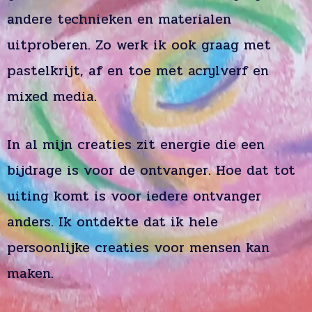
andere technieken en materialen
uitproberen. Zo werk ik ook graag met
pastelkrijt, af en toe met acrylverf en
mixed media.
In al mijn creaties zit energie die een
bijdrage is voor de ontvanger. Hoe dat tot
uiting komt is voor iedere ontvanger
anders. Ik ontdekte dat ik hele
persoonlijke creaties voor mensen kan
maken.