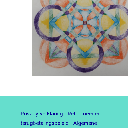
Privacy verklaring
|
Retourneer en
terugbetalingsbeleid
|
Algemene