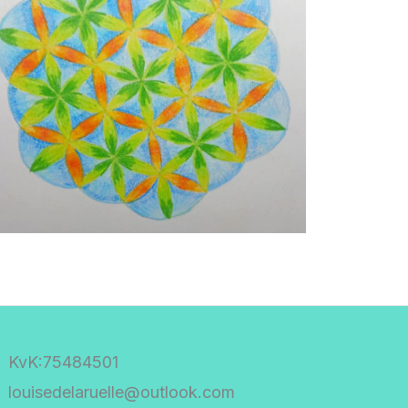
KvK:75484501
louisedelaruelle@outlook.com