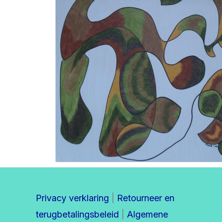
Privacy verklaring
|
Retourneer en
terugbetalingsbeleid
|
Algemene