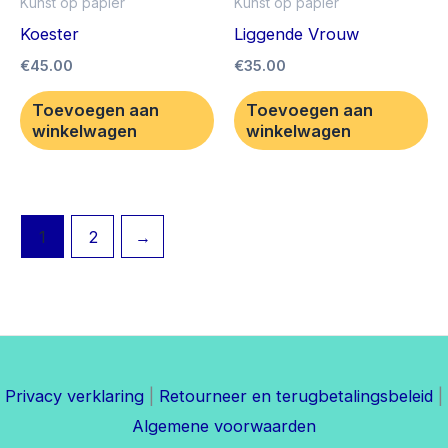
Kunst op papier
Kunst op papier
Koester
Liggende Vrouw
€
45.00
€
35.00
Toevoegen aan
Toevoegen aan
winkelwagen
winkelwagen
1
2
→
Privacy verklaring
|
Retourneer en terugbetalingsbeleid
|
Algemene voorwaarden